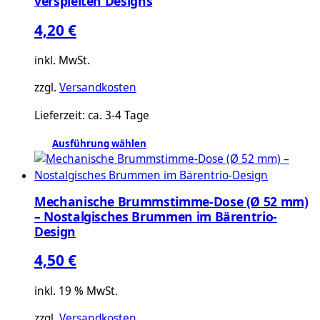
verspielten Designs
Die
Optionen
4,20
€
können
auf
inkl. MwSt.
der
zzgl.
Versandkosten
Produktseite
gewählt
Lieferzeit:
ca. 3-4 Tage
werden
Ausführung wählen
Dieses
Produkt
weist
Mechanische Brummstimme-Dose (Ø 52 mm)
mehrere
– Nostalgisches Brummen im Bärentrio-
Varianten
Design
auf.
Die
4,50
€
Optionen
können
inkl. 19 % MwSt.
auf
zzgl.
Versandkosten