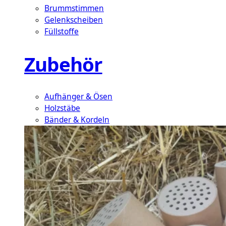
Brummstimmen
Gelenkscheiben
Füllstoffe
Zubehör
Aufhänger & Ösen
Holzstäbe
Bänder & Kordeln