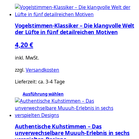
Vogelstimmen-Klassiker – Die klangvolle Welt
der Lüfte in fünf detailreichen Motiven
4,20
€
inkl. MwSt.
zzgl.
Versandkosten
Lieferzeit:
ca. 3-4 Tage
Ausführung wählen
Dieses
Produkt
weist
mehrere
Authentische Kuhstimmen – Das
Varianten
unverwechselbare Muuuh-Erlebnis in sechs
auf.