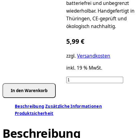
batteriefrei und unbegrenzt
wiederholbar. Handgefertigt in
Thüringen, CE-geprüft und
ökologisch nachhaltig.
5,99
€
zzgl.
Versandkosten
inkl. 19 % MwSt.
Mechanische
Brummstimme-
In den Warenkorb
Dose
XL
Beschreibung
Zusätzliche Informationen
–
Produktsicherheit
Nostalgie
im
Beschreibung
Pandamotiv
Menge