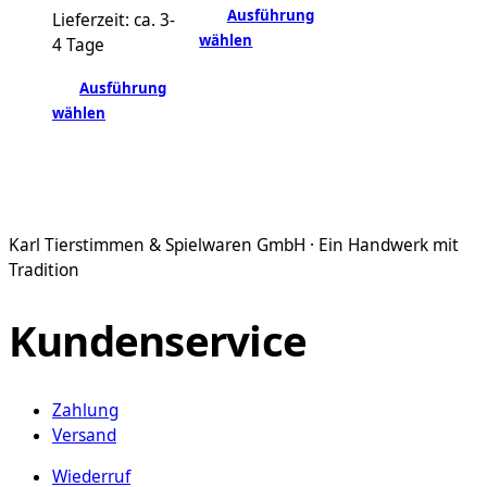
Ausführung
mehrere
Lieferzeit:
ca. 3-
wählen
Varianten
4 Tage
Dieses
auf.
Produkt
Ausführung
Die
weist
wählen
Optionen
Dieses
mehrere
können
Produkt
Varianten
auf
weist
auf.
der
mehrere
Die
Produktseite
Varianten
Optionen
gewählt
Karl Tierstimmen & Spielwaren GmbH · Ein Handwerk mit
auf.
können
werden
Tradition
Die
auf
Optionen
der
Kundenservice
können
Produktseite
auf
gewählt
der
werden
Zahlung
Produktseite
Versand
gewählt
werden
Wiederruf