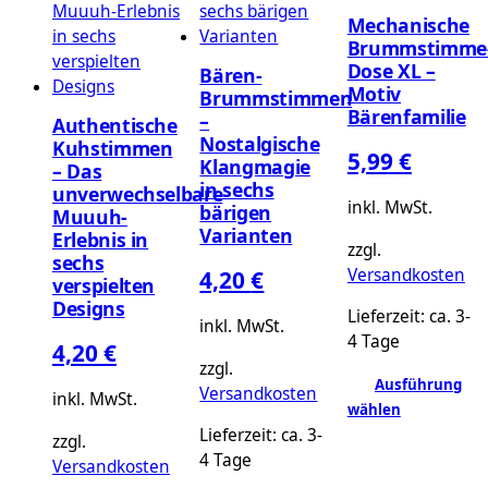
Mechanische
Brummstimme
Dose XL –
Bären-
Motiv
Brummstimmen
Bärenfamilie
–
Authentische
Nostalgische
Kuhstimmen
5,99
€
Klangmagie
– Das
in sechs
unverwechselbare
inkl. MwSt.
bärigen
Muuuh-
Varianten
Erlebnis in
zzgl.
sechs
Versandkosten
4,20
€
verspielten
Designs
Lieferzeit:
ca. 3-
inkl. MwSt.
4 Tage
4,20
€
zzgl.
Ausführung
Versandkosten
inkl. MwSt.
wählen
Dieses
Lieferzeit:
ca. 3-
zzgl.
Produkt
4 Tage
Versandkosten
weist