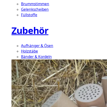
Brummstimmen
Gelenkscheiben
Füllstoffe
Zubehör
Aufhänger & Ösen
Holzstäbe
Bänder & Kordeln