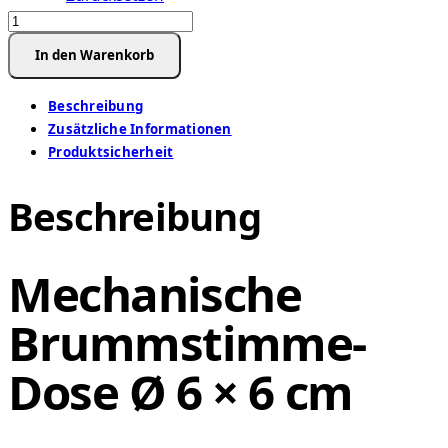
Antik
Pappdose
In den Warenkorb
60
mm
Beschreibung
-
Zusätzliche Informationen
Bärenmotive
Produktsicherheit
Menge
Beschreibung
Mechanische
Brummstimme-
Dose Ø 6 × 6 cm