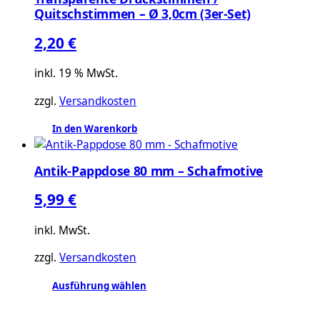
mehrere
Quitschstimmen – Ø 3,0cm (3er-Set)
Varianten
auf.
2,20
€
Die
Optionen
inkl. 19 % MwSt.
können
zzgl.
Versandkosten
auf
der
In den Warenkorb
Produktseite
gewählt
Antik-Pappdose 80 mm – Schafmotive
werden
5,99
€
inkl. MwSt.
zzgl.
Versandkosten
Ausführung wählen
Dieses
Produkt