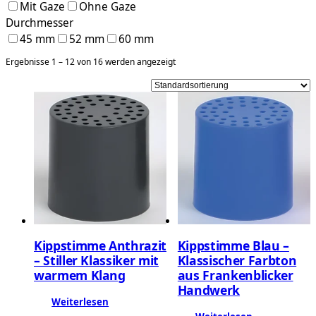
Mit Gaze
Ohne Gaze
Durchmesser
45 mm
52 mm
60 mm
Ergebnisse 1 – 12 von 16 werden angezeigt
Kippstimme Anthrazit
Kippstimme Blau –
– Stiller Klassiker mit
Klassischer Farbton
warmem Klang
aus Frankenblicker
Handwerk
Weiterlesen