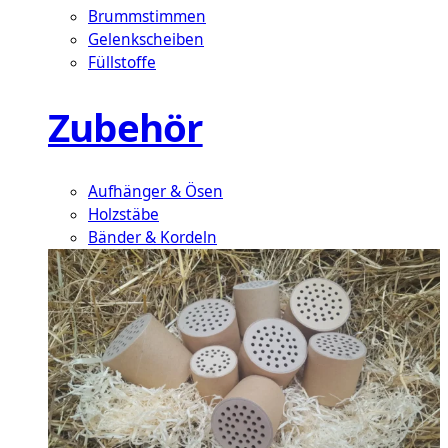
Brummstimmen
Gelenkscheiben
Füllstoffe
Zubehör
Aufhänger & Ösen
Holzstäbe
Bänder & Kordeln