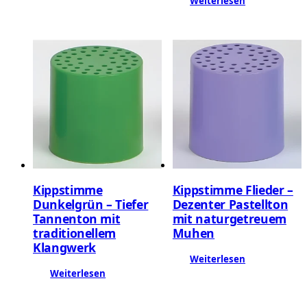
Weiterlesen
Kippstimme
Kippstimme Flieder –
Dunkelgrün – Tiefer
Dezenter Pastellton
Tannenton mit
mit naturgetreuem
traditionellem
Muhen
Klangwerk
Weiterlesen
Weiterlesen