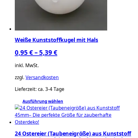
Weiße Kunststoffkugel mit Hals
0,95
€
–
5,39
€
inkl. MwSt.
zzgl.
Versandkosten
Lieferzeit:
ca. 3-4 Tage
Ausführung wählen
Dieses
Produkt
weist
mehrere
24 Ostereier (Taubeneigröße) aus Kunststoff
Varianten