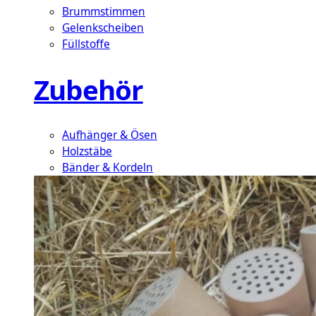
Brummstimmen
Gelenkscheiben
Füllstoffe
Zubehör
Aufhänger & Ösen
Holzstäbe
Bänder & Kordeln