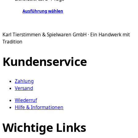
auf
der
Ausführung wählen
Produktseite
Dieses
gewählt
Produkt
werden
weist
Karl Tierstimmen & Spielwaren GmbH · Ein Handwerk mit
mehrere
Tradition
Varianten
auf.
Kundenservice
Die
Optionen
können
Zahlung
auf
Versand
der
Produktseite
Wiederruf
gewählt
Hilfe & Informationen
werden
Wichtige Links