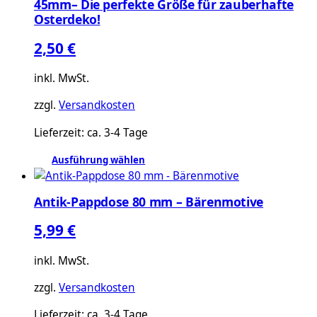
45mm– Die perfekte Größe für zauberhafte
auf.
Osterdeko!
Die
Optionen
2,50
€
können
auf
inkl. MwSt.
der
zzgl.
Versandkosten
Produktseite
gewählt
Lieferzeit:
ca. 3-4 Tage
werden
Ausführung wählen
Dieses
Produkt
Antik-Pappdose 80 mm – Bärenmotive
weist
mehrere
5,99
€
Varianten
auf.
inkl. MwSt.
Die
zzgl.
Versandkosten
Optionen
können
Lieferzeit:
ca. 3-4 Tage