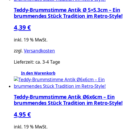
mehrere
Teddy-Brummstimme Antik Ø 5×5,3cm – Ein
Varianten
brummendes Stück Tradition im Retro-Style!
auf.
Die
4,39
€
Optionen
können
inkl. 19 % MwSt.
auf
zzgl.
Versandkosten
der
Produktseite
Lieferzeit:
ca. 3-4 Tage
gewählt
werden
In den Warenkorb
Teddy-Brummstimme Antik Ø6x6cm – Ein
brummendes Stück Tradition im Retro-Style!
4,95
€
inkl. 19 % MwSt.