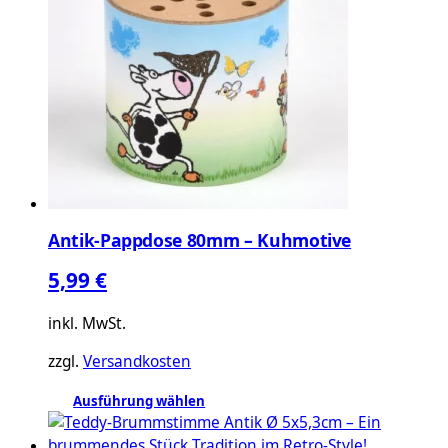
auf.
Die
Optionen
können
auf
der
Produktseite
gewählt
werden
Antik-Pappdose 80mm – Kuhmotive
5,99
€
inkl. MwSt.
zzgl.
Versandkosten
Dieses
Ausführung wählen
Produkt
weist