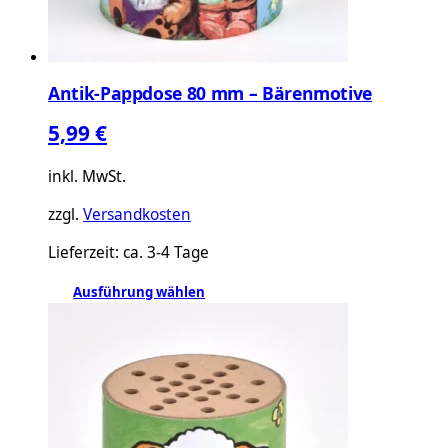
Antik-Pappdose 80 mm – Bärenmotive
5,99
€
inkl. MwSt.
zzgl.
Versandkosten
Lieferzeit:
ca. 3-4 Tage
Dieses
Ausführung wählen
Produkt
weist
mehrere
Varianten
auf.
Die