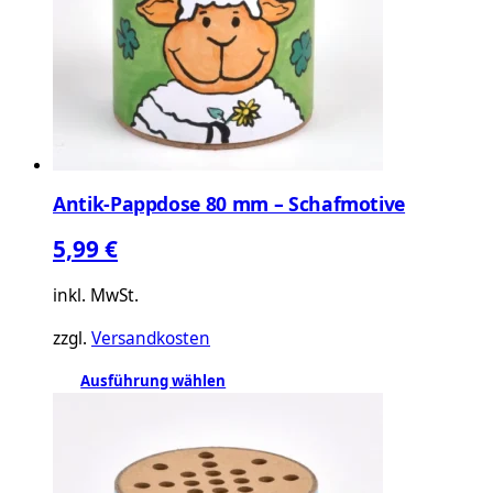
Optionen
können
auf
der
Produktseite
gewählt
werden
Antik-Pappdose 80 mm – Schafmotive
5,99
€
inkl. MwSt.
zzgl.
Versandkosten
Dieses
Ausführung wählen
Produkt
weist
mehrere
Varianten