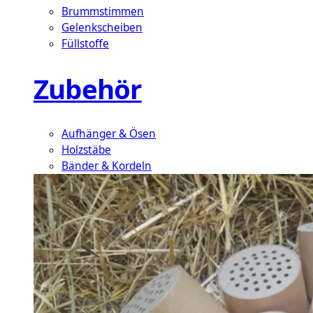
Brummstimmen
Gelenkscheiben
Füllstoffe
Zubehör
Aufhänger & Ösen
Holzstäbe
Bänder & Kordeln