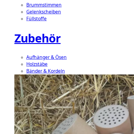
Brummstimmen
Gelenkscheiben
Füllstoffe
Zubehör
Aufhänger & Ösen
Holzstäbe
Bänder & Kordeln