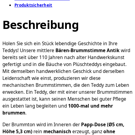
Produktsicherheit
Ein
brummendes
Beschreibung
Stück
Tradition
im
Retro-
Holen Sie sich ein Stück lebendige Geschichte in Ihre
Style!
Teddys! Unsere mittlere
Bären-Brummstimme Antik
wird
Menge
bereits seit über 110 Jahren nach alter Handwerkskunst
gefertigt und in die Bäuche von Plüschteddys eingebaut.
Mit demselben handwerklichen Geschick und derselben
Leidenschaft wie einst, produzieren wir diese
mechanischen Brummstimmen, die den Teddy zum Leben
erwecken. Ein Teddy, der mit einer unserer Brummstimmen
ausgestattet ist, kann seinen Menschen bei guter Pflege
ein Leben lang begleiten und
1000-mal und mehr
brummen
.
Der Brummton wird im Inneren der
Papp-Dose (Ø5 cm,
Höhe 5,3 cm)
rein
mechanisch
erzeugt, ganz
ohne