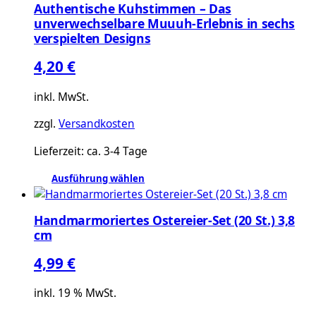
Authentische Kuhstimmen – Das
unverwechselbare Muuuh-Erlebnis in sechs
verspielten Designs
4,20
€
inkl. MwSt.
zzgl.
Versandkosten
Lieferzeit:
ca. 3-4 Tage
Ausführung wählen
Dieses
Produkt
Handmarmoriertes Ostereier-Set (20 St.) 3,8
weist
cm
mehrere
Varianten
4,99
€
auf.
Die
inkl. 19 % MwSt.
Optionen