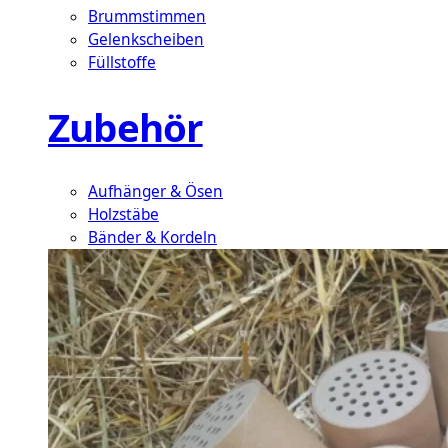
Brummstimmen
Gelenkscheiben
Füllstoffe
Zubehör
Aufhänger & Ösen
Holzstäbe
Bänder & Kordeln