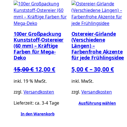
100er Großpackung
Ostereier-Girlande
Kunststoff-Ostereier
(Verschiedene
(60 mm) – Kräftige
Längen) –
Farben für Mega-
Farbenfrohe Akzente
Deko
für jede Frühlingsidee
Ursprünglicher
Aktueller
15,00
€
12,00
€
5,00
€
–
30,00
€
Preis
Preis
inkl. 19 % MwSt.
inkl. MwSt.
war:
ist:
zzgl.
Versandkosten
zzgl.
Versandkosten
15,00 €
12,00 €.
Lieferzeit:
ca. 3-4 Tage
Ausführung wählen
Dieses
In den Warenkorb
Produkt
weist