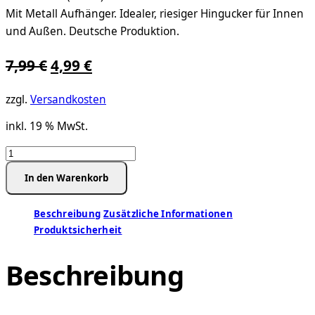
Mit Metall Aufhänger. Idealer, riesiger Hingucker für Innen
und Außen. Deutsche Produktion.
Ursprünglicher
Aktueller
7,99
€
4,99
€
Preis
Preis
zzgl.
Versandkosten
war:
ist:
inkl. 19 % MwSt.
7,99 €
4,99 €.
XXL
Riesen
In den Warenkorb
Osterei
(24
Beschreibung
Zusätzliche Informationen
cm)
Produktsicherheit
–
Weiß
Beschreibung
Menge