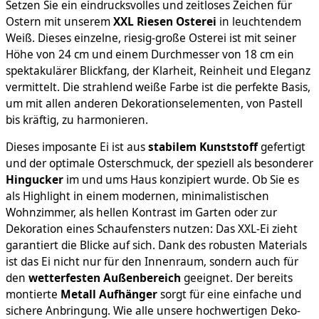
Setzen Sie ein eindrucksvolles und zeitloses Zeichen für
Ostern mit unserem
XXL Riesen Osterei
in leuchtendem
Weiß. Dieses einzelne, riesig-große Osterei ist mit seiner
Höhe von 24 cm und einem Durchmesser von 18 cm ein
spektakulärer Blickfang, der Klarheit, Reinheit und Eleganz
vermittelt. Die strahlend weiße Farbe ist die perfekte Basis,
um mit allen anderen Dekorationselementen, von Pastell
bis kräftig, zu harmonieren.
Dieses imposante Ei ist aus
stabilem Kunststoff
gefertigt
und der optimale Osterschmuck, der speziell als besonderer
Hingucker
im und ums Haus konzipiert wurde. Ob Sie es
als Highlight in einem modernen, minimalistischen
Wohnzimmer, als hellen Kontrast im Garten oder zur
Dekoration eines Schaufensters nutzen: Das XXL-Ei zieht
garantiert die Blicke auf sich. Dank des robusten Materials
ist das Ei nicht nur für den Innenraum, sondern auch für
den
wetterfesten Außenbereich
geeignet. Der bereits
montierte
Metall Aufhänger
sorgt für eine einfache und
sichere Anbringung. Wie alle unsere hochwertigen Deko-