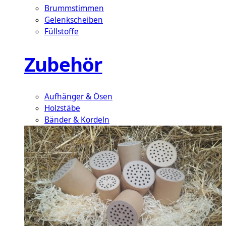
Brummstimmen
Gelenkscheiben
Füllstoffe
Zubehör
Aufhänger & Ösen
Holzstäbe
Bänder & Kordeln