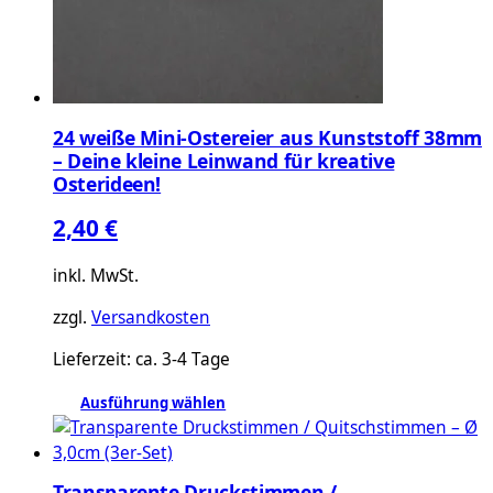
24 weiße Mini-Ostereier aus Kunststoff 38mm
– Deine kleine Leinwand für kreative
Osterideen!
2,40
€
inkl. MwSt.
zzgl.
Versandkosten
Lieferzeit:
ca. 3-4 Tage
Ausführung wählen
Dieses
Produkt
weist
Transparente Druckstimmen /