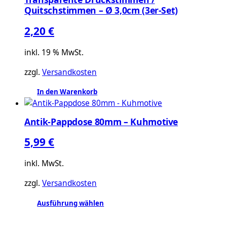
mehrere
Quitschstimmen – Ø 3,0cm (3er-Set)
Varianten
auf.
2,20
€
Die
Optionen
inkl. 19 % MwSt.
können
zzgl.
Versandkosten
auf
der
In den Warenkorb
Produktseite
gewählt
Antik-Pappdose 80mm – Kuhmotive
werden
5,99
€
inkl. MwSt.
zzgl.
Versandkosten
Ausführung wählen
Dieses
Produkt