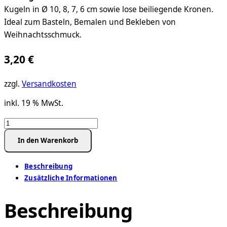
Kugeln in Ø 10, 8, 7, 6 cm sowie lose beiliegende Kronen.
Ideal zum Basteln, Bemalen und Bekleben von
Weihnachtsschmuck.
3,20
€
zzgl.
Versandkosten
inkl. 19 % MwSt.
4er
Kugel-
In den Warenkorb
Set
mit
Beschreibung
Kronen
Zusätzliche Informationen
–
Dein
Beschreibung
Kreativ-
Set