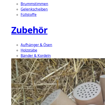
Brummstimmen
Gelenkscheiben
Füllstoffe
Zubehör
Aufhänger & Ösen
Holzstäbe
Bänder & Kordeln