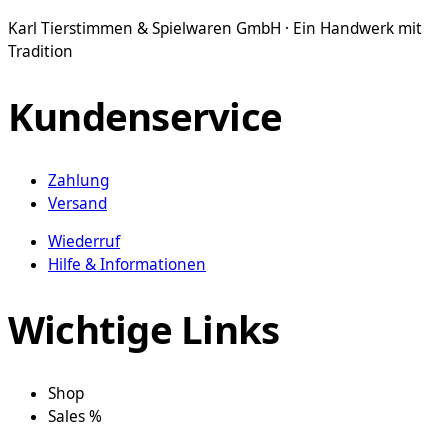
weist
Karl Tierstimmen & Spielwaren GmbH · Ein Handwerk mit
mehrere
Tradition
Varianten
auf.
Kundenservice
Die
Optionen
können
Zahlung
auf
Versand
der
Produktseite
Wiederruf
gewählt
Hilfe & Informationen
werden
Wichtige Links
Shop
Sales %