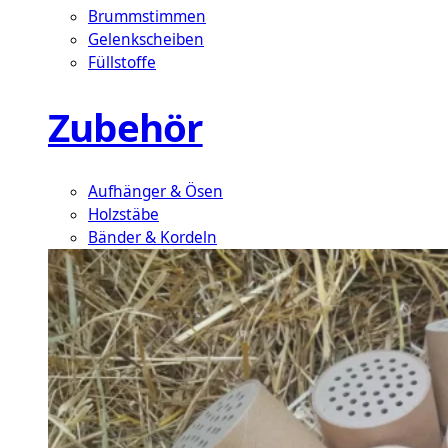
Brummstimmen
Gelenkscheiben
Füllstoffe
Zubehör
Aufhänger & Ösen
Holzstäbe
Bänder & Kordeln