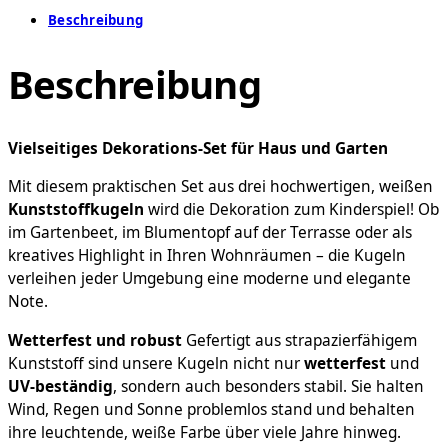
Kunststoffkugeln
Beschreibung
(2x
12cm,
Beschreibung
1x
15cm)
mit
Holzstäben
Vielseitiges Dekorations-Set für Haus und Garten
zur
Dekoration
Mit diesem praktischen Set aus drei hochwertigen, weißen
Menge
Kunststoffkugeln
wird die Dekoration zum Kinderspiel! Ob
im Gartenbeet, im Blumentopf auf der Terrasse oder als
kreatives Highlight in Ihren Wohnräumen – die Kugeln
verleihen jeder Umgebung eine moderne und elegante
Note.
Wetterfest und robust
Gefertigt aus strapazierfähigem
Kunststoff sind unsere Kugeln nicht nur
wetterfest
und
UV-beständig
, sondern auch besonders stabil. Sie halten
Wind, Regen und Sonne problemlos stand und behalten
ihre leuchtende, weiße Farbe über viele Jahre hinweg.