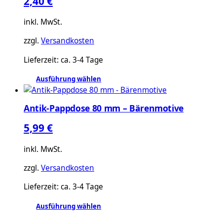
2,40
€
inkl. MwSt.
zzgl.
Versandkosten
Lieferzeit:
ca. 3-4 Tage
Ausführung wählen
Dieses
Produkt
Antik-Pappdose 80 mm – Bärenmotive
weist
mehrere
5,99
€
Varianten
auf.
inkl. MwSt.
Die
zzgl.
Versandkosten
Optionen
können
Lieferzeit:
ca. 3-4 Tage
auf
der
Ausführung wählen
Produktseite
Dieses