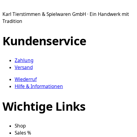
gewählt
Produkt
werden
weist
Karl Tierstimmen & Spielwaren GmbH · Ein Handwerk mit
mehrere
Tradition
Varianten
auf.
Kundenservice
Die
Optionen
können
Zahlung
auf
Versand
der
Produktseite
Wiederruf
gewählt
Hilfe & Informationen
werden
Wichtige Links
Shop
Sales %