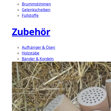
Brummstimmen
Gelenkscheiben
Füllstoffe
Zubehör
Aufhänger & Ösen
Holzstäbe
Bänder & Kordeln