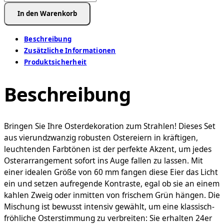
Set
In den Warenkorb
Kunsstoffostereier(60
mm)
Beschreibung
in
Zusätzliche Informationen
hellblau-
Produktsicherheit
rosa
Farbmischung,
Beschreibung
incl.
beiliegende
Steckösen
Menge
Bringen Sie Ihre Osterdekoration zum Strahlen! Dieses Set
aus vierundzwanzig robusten Ostereiern in kräftigen,
leuchtenden Farbtönen ist der perfekte Akzent, um jedes
Osterarrangement sofort ins Auge fallen zu lassen. Mit
einer idealen Größe von 60 mm fangen diese Eier das Licht
ein und setzen aufregende Kontraste, egal ob sie an einem
kahlen Zweig oder inmitten von frischem Grün hängen. Die
Mischung ist bewusst intensiv gewählt, um eine klassisch-
fröhliche Osterstimmung zu verbreiten: Sie erhalten 24er