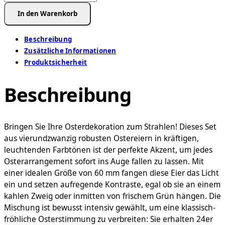
Set
In den Warenkorb
Kunsstoffostereier(60
mm)
Beschreibung
in
Zusätzliche Informationen
braun-
Produktsicherheit
beiger
Farbmischung,
Beschreibung
incl.
beiliegende
Steckösen
Menge
Bringen Sie Ihre Osterdekoration zum Strahlen! Dieses Set
aus vierundzwanzig robusten Ostereiern in kräftigen,
leuchtenden Farbtönen ist der perfekte Akzent, um jedes
Osterarrangement sofort ins Auge fallen zu lassen. Mit
einer idealen Größe von 60 mm fangen diese Eier das Licht
ein und setzen aufregende Kontraste, egal ob sie an einem
kahlen Zweig oder inmitten von frischem Grün hängen. Die
Mischung ist bewusst intensiv gewählt, um eine klassisch-
fröhliche Osterstimmung zu verbreiten: Sie erhalten 24er