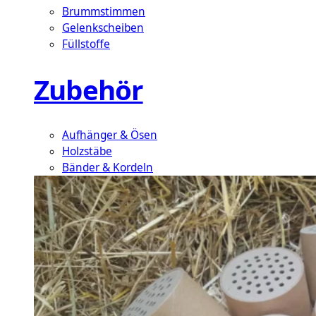
Brummstimmen
Gelenkscheiben
Füllstoffe
Zubehör
Aufhänger & Ösen
Holzstäbe
Bänder & Kordeln