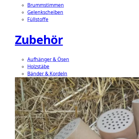
Brummstimmen
Gelenkscheiben
Füllstoffe
Zubehör
Aufhänger & Ösen
Holzstäbe
Bänder & Kordeln