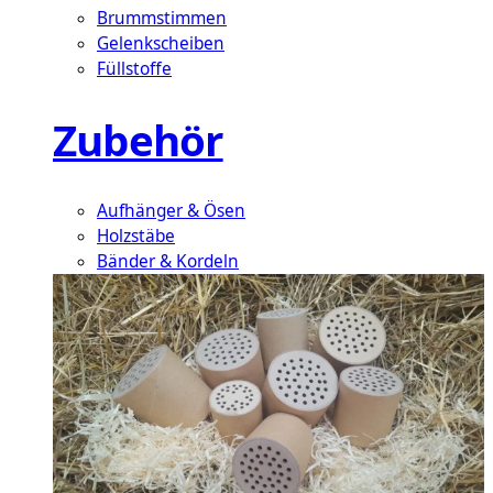
Brummstimmen
Gelenkscheiben
Füllstoffe
Zubehör
Aufhänger & Ösen
Holzstäbe
Bänder & Kordeln