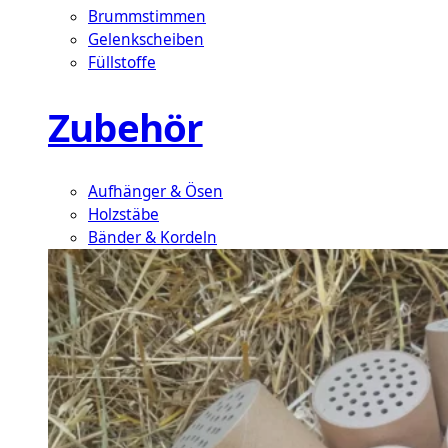
Brummstimmen
Gelenkscheiben
Füllstoffe
Zubehör
Aufhänger & Ösen
Holzstäbe
Bänder & Kordeln