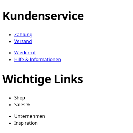
auf
der
Kundenservice
Produktseite
gewählt
werden
Zahlung
Versand
Wiederruf
Hilfe & Informationen
Wichtige Links
Shop
Sales %
Unternehmen
Inspiration