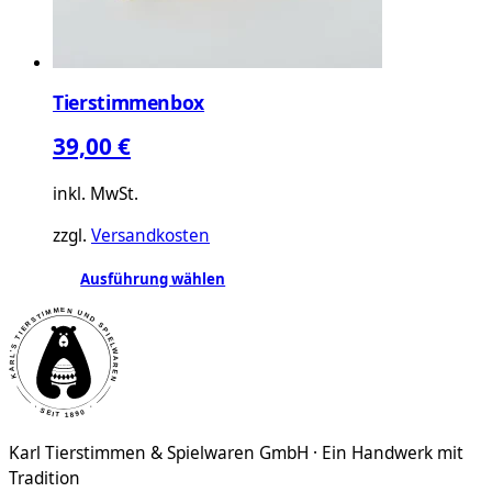
Tierstimmenbox
39,00
€
inkl. MwSt.
zzgl.
Versandkosten
Dieses
Ausführung wählen
Produkt
weist
mehrere
Varianten
auf.
Die
Karl Tierstimmen & Spielwaren GmbH · Ein Handwerk mit
Optionen
Tradition
können