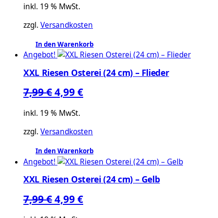
Preis
Preis
inkl. 19 % MwSt.
war:
ist:
zzgl.
Versandkosten
14,99 €
13,99 €.
In den Warenkorb
Angebot!
XXL Riesen Osterei (24 cm) – Flieder
Ursprünglicher
Aktueller
7,99
€
4,99
€
Preis
Preis
inkl. 19 % MwSt.
war:
ist:
zzgl.
Versandkosten
7,99 €
4,99 €.
In den Warenkorb
Angebot!
XXL Riesen Osterei (24 cm) – Gelb
Ursprünglicher
Aktueller
7,99
€
4,99
€
Preis
Preis