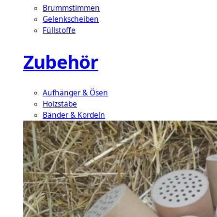
Brummstimmen
Gelenkscheiben
Füllstoffe
Zubehör
Aufhänger & Ösen
Holzstäbe
Bänder & Kordeln