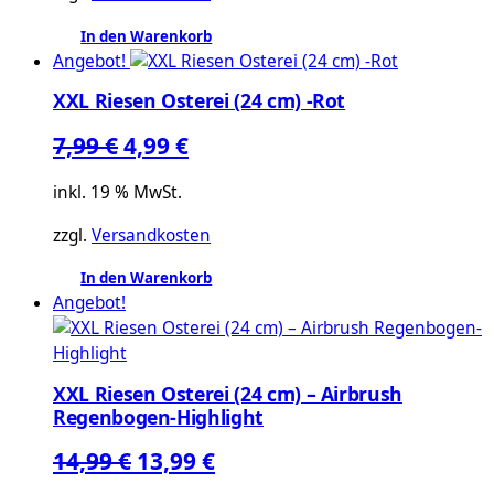
In den Warenkorb
Angebot!
XXL Riesen Osterei (24 cm) -Rot
Ursprünglicher
Aktueller
7,99
€
4,99
€
Preis
Preis
inkl. 19 % MwSt.
war:
ist:
zzgl.
Versandkosten
7,99 €
4,99 €.
In den Warenkorb
Angebot!
XXL Riesen Osterei (24 cm) – Airbrush
Regenbogen-Highlight
Ursprünglicher
Aktueller
14,99
€
13,99
€