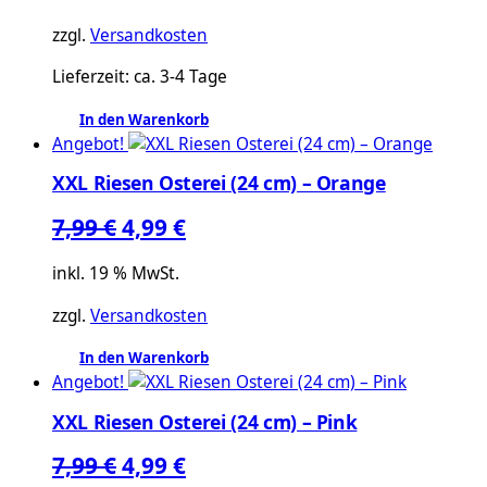
war:
ist:
zzgl.
Versandkosten
7,99 €
4,99 €.
Lieferzeit:
ca. 3-4 Tage
In den Warenkorb
Angebot!
XXL Riesen Osterei (24 cm) – Orange
Ursprünglicher
Aktueller
7,99
€
4,99
€
Preis
Preis
inkl. 19 % MwSt.
war:
ist:
zzgl.
Versandkosten
7,99 €
4,99 €.
In den Warenkorb
Angebot!
XXL Riesen Osterei (24 cm) – Pink
Ursprünglicher
Aktueller
7,99
€
4,99
€