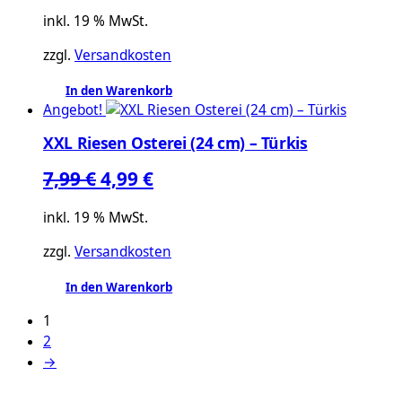
Preis
Preis
inkl. 19 % MwSt.
war:
ist:
zzgl.
Versandkosten
7,99 €
4,99 €.
In den Warenkorb
Angebot!
XXL Riesen Osterei (24 cm) – Türkis
Ursprünglicher
Aktueller
7,99
€
4,99
€
Preis
Preis
inkl. 19 % MwSt.
war:
ist:
zzgl.
Versandkosten
7,99 €
4,99 €.
In den Warenkorb
1
2
→