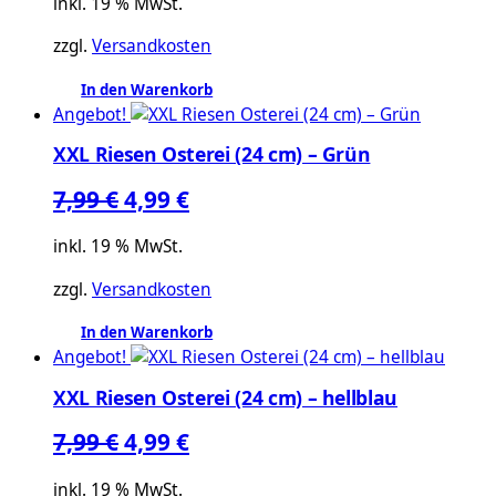
inkl. 19 % MwSt.
war:
ist:
zzgl.
Versandkosten
7,99 €
4,99 €.
In den Warenkorb
Angebot!
XXL Riesen Osterei (24 cm) – Grün
Ursprünglicher
Aktueller
7,99
€
4,99
€
Preis
Preis
inkl. 19 % MwSt.
war:
ist:
zzgl.
Versandkosten
7,99 €
4,99 €.
In den Warenkorb
Angebot!
XXL Riesen Osterei (24 cm) – hellblau
Ursprünglicher
Aktueller
7,99
€
4,99
€
Preis
Preis
inkl. 19 % MwSt.