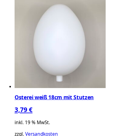
Osterei weiß 18cm mit Stutzen
3,79
€
inkl. 19 % MwSt.
zzgl.
Versandkosten