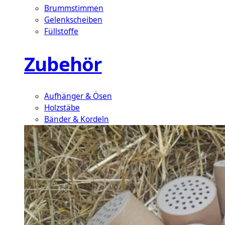
Brummstimmen
Gelenkscheiben
Füllstoffe
Zubehör
Aufhänger & Ösen
Holzstäbe
Bänder & Kordeln