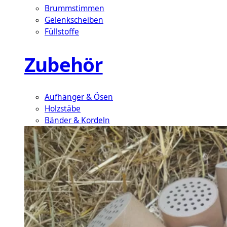
Brummstimmen
Gelenkscheiben
Füllstoffe
Zubehör
Aufhänger & Ösen
Holzstäbe
Bänder & Kordeln