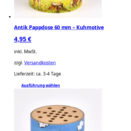
Antik Pappdose 60 mm – Kuhmotive
4,95
€
inkl. MwSt.
zzgl.
Versandkosten
Lieferzeit:
ca. 3-4 Tage
Dieses
Ausführung wählen
Produkt
weist
mehrere
Varianten
auf.
Die