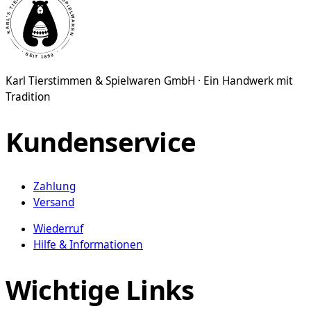
weist
mehrere
Varianten
auf.
Die
Karl Tierstimmen & Spielwaren GmbH · Ein Handwerk mit
Optionen
Tradition
können
auf
der
Kundenservice
Produktseite
gewählt
werden
Zahlung
Versand
Wiederruf
Hilfe & Informationen
Wichtige Links