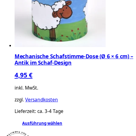
Optionen
können
auf
der
Produktseite
gewählt
werden
Mechanische Schafstimme-Dose (Ø 6 × 6 cm) –
Antik im Schaf-Design
4,95
€
inkl. MwSt.
zzgl.
Versandkosten
Lieferzeit:
ca. 3-4 Tage
Dieses
Ausführung wählen
Produkt