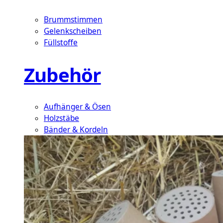
Brummstimmen
Gelenkscheiben
Füllstoffe
Zubehör
Aufhänger & Ösen
Holzstäbe
Bänder & Kordeln