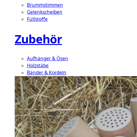
Brummstimmen
Gelenkscheiben
Füllstoffe
Zubehör
Aufhänger & Ösen
Holzstäbe
Bänder & Kordeln