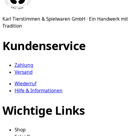
auf.
Die
Karl Tierstimmen & Spielwaren GmbH · Ein Handwerk mit
Optionen
Tradition
können
auf
der
Kundenservice
Produktseite
gewählt
werden
Zahlung
Versand
Wiederruf
Hilfe & Informationen
Wichtige Links
Shop