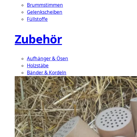
Brummstimmen
Gelenkscheiben
Füllstoffe
Zubehör
Aufhänger & Ösen
Holzstäbe
Bänder & Kordeln