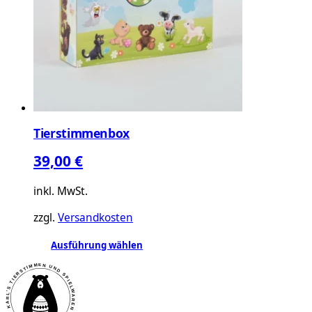
Tierstimmenbox
39,00
€
inkl. MwSt.
zzgl.
Versandkosten
Dieses
Ausführung wählen
Produkt
weist
mehrere
Varianten