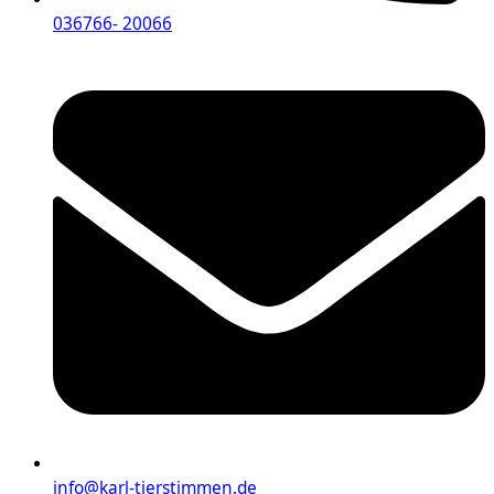
036766- 20066
info@karl-tierstimmen.de