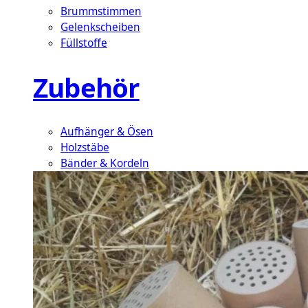
Brummstimmen
Gelenkscheiben
Füllstoffe
Zubehör
Aufhänger & Ösen
Holzstäbe
Bänder & Kordeln