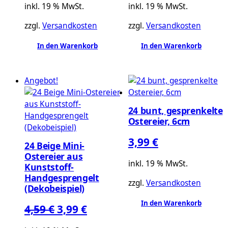
inkl. 19 % MwSt.
inkl. 19 % MwSt.
war:
ist:
zzgl.
Versandkosten
zzgl.
Versandkosten
29,99 €
26,99
In den Warenkorb
In den Warenkorb
Angebot!
24 bunt, gesprenkelte
Ostereier, 6cm
3,99
€
24 Beige Mini-
Ostereier aus
inkl. 19 % MwSt.
Kunststoff-
Handgesprengelt
zzgl.
Versandkosten
(Dekobeispiel)
In den Warenkorb
Ursprünglicher
Aktueller
4,59
€
3,99
€
Preis
Preis