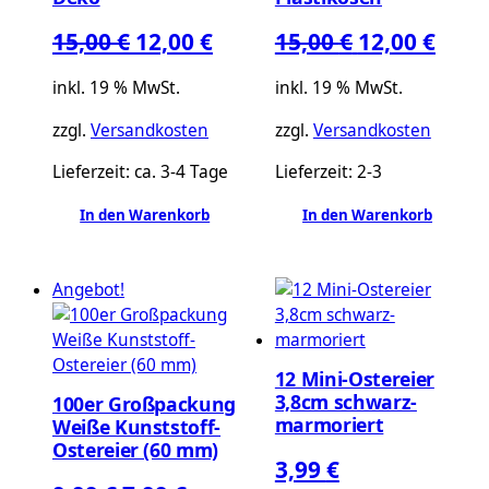
Ursprünglicher
Aktueller
Ursprüngli
Aktu
15,00
€
12,00
€
15,00
€
12,00
€
Preis
Preis
Preis
Preis
inkl. 19 % MwSt.
inkl. 19 % MwSt.
war:
ist:
war:
ist:
zzgl.
Versandkosten
zzgl.
Versandkosten
15,00 €
12,00 €.
15,00 €
12,00
Lieferzeit:
ca. 3-4 Tage
Lieferzeit:
2-3
In den Warenkorb
In den Warenkorb
Angebot!
12 Mini-Ostereier
3,8cm schwarz-
100er Großpackung
marmoriert
Weiße Kunststoff-
Ostereier (60 mm)
3,99
€