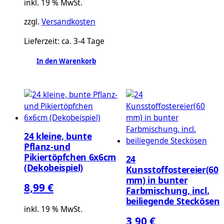
inkl. 19 % MwSt.
war:
ist:
zzgl.
Versandkosten
4,59 €
3,99 €.
Lieferzeit:
ca. 3-4 Tage
In den Warenkorb
24 kleine, bunte
Pflanz-und
Pikiertöpfchen 6x6cm
24
(Dekobeispiel)
Kunsstoffostereier(60
mm) in bunter
8,99
€
Farbmischung, incl.
beiliegende Steckösen
inkl. 19 % MwSt.
3,90
€