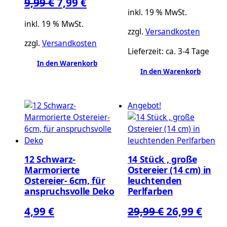
Ursprünglicher
Aktueller
9,99
€
7,99
€
inkl. 19 % MwSt.
Preis
Preis
inkl. 19 % MwSt.
war:
ist:
zzgl.
Versandkosten
zzgl.
Versandkosten
9,99 €
7,99 €.
Lieferzeit:
ca. 3-4 Tage
In den Warenkorb
In den Warenkorb
Angebot!
12 Schwarz-
14 Stück , große
Marmorierte
Ostereier (14 cm) in
Ostereier- 6cm, für
leuchtenden
anspruchsvolle Deko
Perlfarben
Ursprüngli
Aktu
4,99
€
29,99
€
26,99
€
Preis
Preis