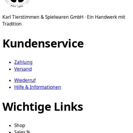
auf.
Die
Karl Tierstimmen & Spielwaren GmbH · Ein Handwerk mit
Optionen
Tradition
können
auf
der
Kundenservice
Produktseite
gewählt
werden
Zahlung
Versand
Wiederruf
Hilfe & Informationen
Wichtige Links
Shop
Sales %