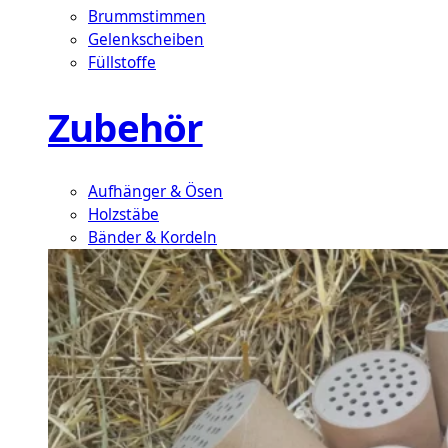
Brummstimmen
Gelenkscheiben
Füllstoffe
Zubehör
Aufhänger & Ösen
Holzstäbe
Bänder & Kordeln