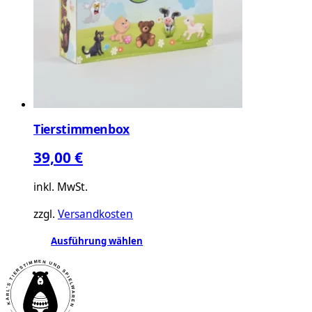
Optionen
können
auf
der
Produktseite
gewählt
werden
Tierstimmenbox
39,00
€
inkl. MwSt.
zzgl.
Versandkosten
Dieses
Ausführung wählen
Produkt
weist
mehrere
Varianten