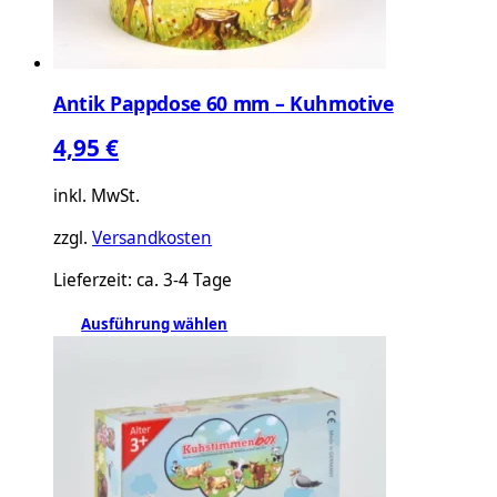
Antik Pappdose 60 mm – Kuhmotive
4,95
€
inkl. MwSt.
zzgl.
Versandkosten
Lieferzeit:
ca. 3-4 Tage
Dieses
Ausführung wählen
Produkt
weist
mehrere
Varianten
auf.
Die