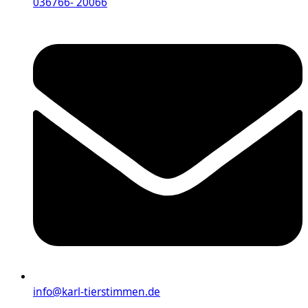
036766- 20066
info@karl-tierstimmen.de