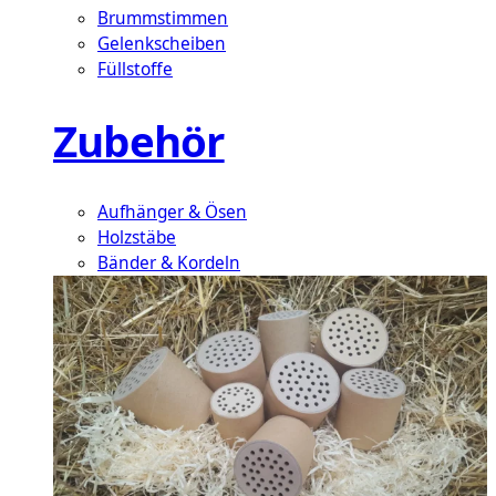
Brummstimmen
Gelenkscheiben
Füllstoffe
Zubehör
Aufhänger & Ösen
Holzstäbe
Bänder & Kordeln