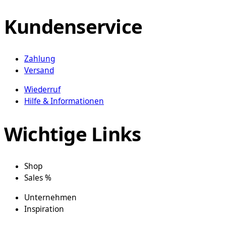
auf
der
Kundenservice
Produktseite
gewählt
werden
Zahlung
Versand
Wiederruf
Hilfe & Informationen
Wichtige Links
Shop
Sales %
Unternehmen
Inspiration