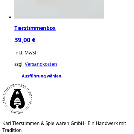
Tierstimmenbox
39,00
€
inkl. MwSt.
zzgl.
Versandkosten
Dieses
Ausführung wählen
Produkt
weist
mehrere
Varianten
auf.
Die
Karl Tierstimmen & Spielwaren GmbH · Ein Handwerk mit
Optionen
Tradition
können