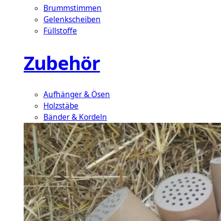
Brummstimmen
Gelenkscheiben
Füllstoffe
Zubehör
Aufhänger & Ösen
Holzstäbe
Bänder & Kordeln