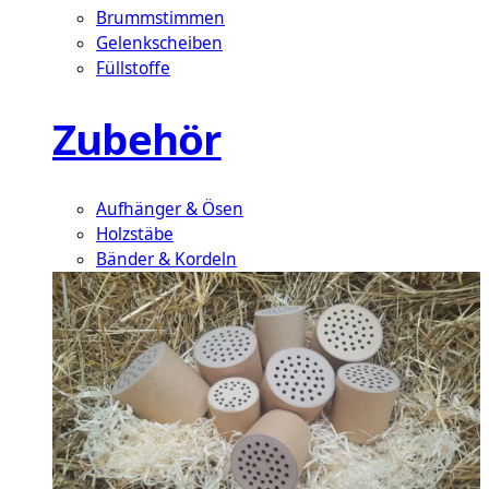
Brummstimmen
Gelenkscheiben
Füllstoffe
Zubehör
Aufhänger & Ösen
Holzstäbe
Bänder & Kordeln