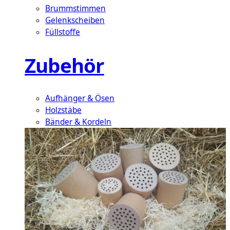
Brummstimmen
Gelenkscheiben
Füllstoffe
Zubehör
Aufhänger & Ösen
Holzstäbe
Bänder & Kordeln